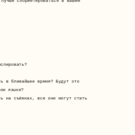
 лучше соориетироваться в вашем
нслировать?
ть в ближайшее время? Будут это
ном языке?
ть на съёмках, все они могут стать