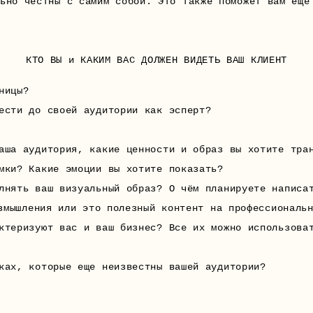
ьно честны с самим собой. Это также поможет вам еще
КТО ВЫ и КАКИМ ВАС ДОЛЖЕН ВИДЕТЬ ВАШ КЛИЕНТ
ницы?
ести до своей аудитории как эсперт?
аша аудитория, какие ценности и образ вы хотите тра
мки? Какие эмоции вы хотите показать?
лнять ваш визуальный образ? О чём планируете написа
змышления или это полезный контент на профессиональ
ктеризуют вас и ваш бизнес? Все их можно использова
ках, которые еще неизвестны вашей аудитории?